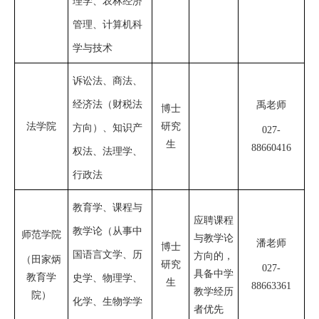
理学、农林经济
管理、计算机科
学与技术
诉讼法、商法、
经济法（财税法
禹老师
博士
法学院
研究
方向）、知识产
027-
生
88660416
权法、法理学、
行政法
教育学、课程与
应聘
课程
教学论（从事中
师范学院
与教学论
潘
老师
博士
国语言文学、历
方向
的，
（田家炳
研究
027-
具备中学
教育学
史学、物理学、
生
88663361
教学经历
院）
化学、生物学学
者优先