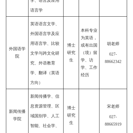
学、语言及应用
语言学
英语语言文学、
本科专业
外国语言学及应
为英语，
用语言学、比较
胡老师
博士
或有出国
外国语学
研究
（境）留
文学与跨文化研
027-
院
生
学、访
88662342
究、外语教育
学、工作
学、翻译（英语
经历
方向）
新闻传播学、信
息资源管理、区
宋老师
博士
新闻传播
研究
域国别学、人工
027-
学院
生
88665919
智能、社会学、