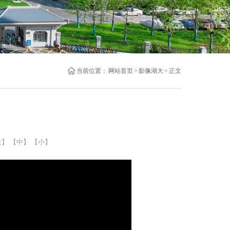
当前位置：
网站首页
>
影像湖大
>
正文
大】
【中】
【小】